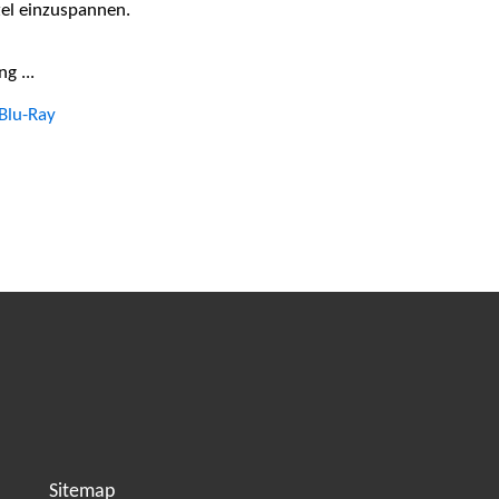
tzel einzuspannen.
g ...
Blu-Ray
Sitemap